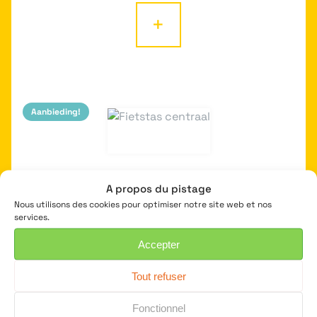
was:
is:
+
€ 40,00.
€ 32,00.
Aanbieding!
FIETSTAS CENTRAAL
A propos du pistage
€
90,00
Nous utilisons des cookies pour optimiser notre site web et nos
Oorspronkelijke
Huidige
€
63,00
services.
prijs
prijs
was:
is:
Accepter
+
€ 90,00.
€ 63,00.
Tout refuser
Fonctionnel