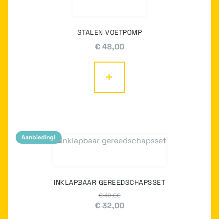
STALEN VOETPOMP
€
48,00
+
Aanbieding!
INKLAPBAAR GEREEDSCHAPSSET
€
40,00
Oorspronkelijke
Huidige
€
32,00
prijs
prijs