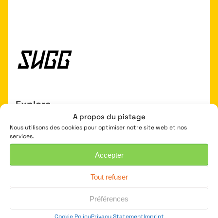
Explore
A propos du pistage
Mini bike
Nous utilisons des cookies pour optimiser notre site web et nos
Mini electric bike
services.
Cargo & kids
Accepter
Accessories
Tout refuser
Stores
Préférences
Service
Cookie Policy
Privacy Statement
Imprint