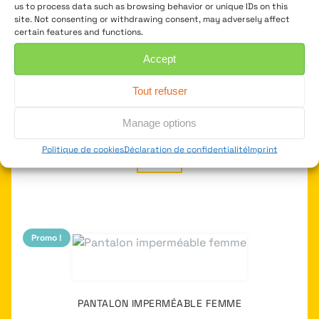
us to process data such as browsing behavior or unique IDs on this
Promo !
site. Not consenting or withdrawing consent, may adversely affect
certain features and functions.
Accept
PANTALON IMPERMÉABLE HOMME
Tout refuser
€
170,00
Le
Le
€
68,00
prix
prix
Manage options
initial
actuel
+
Politique de cookies
Déclaration de confidentialité
Imprint
était :
est :
€ 170,00.
€ 68,00.
Promo !
PANTALON IMPERMÉABLE FEMME