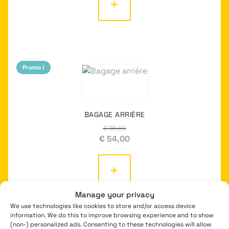
+
Promo !
BAGAGE ARRIÈRE
€
90,00
Le
Le
€
54,00
prix
prix
initial
actuel
+
était :
est :
€ 90,00.
€ 54,00.
Manage your privacy
We use technologies like cookies to store and/or access device
information. We do this to improve browsing experience and to show
(non-) personalized ads. Consenting to these technologies will allow